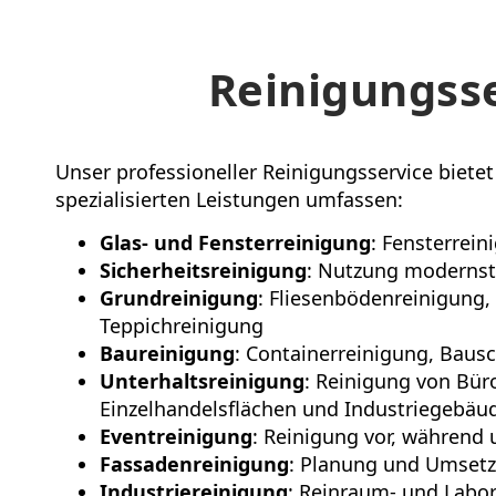
Reinigungss
Unser professioneller Reinigungsservice biet
spezialisierten Leistungen umfassen:
Glas- und Fensterreinigung
: Fensterrei
Sicherheitsreinigung
: Nutzung modernst
Grundreinigung
: Fliesenbödenreinigung
Teppichreinigung
Baureinigung
: Containerreinigung, Baus
Unterhaltsreinigung
: Reinigung von Bür
Einzelhandelsflächen und Industriegebäu
Eventreinigung
: Reinigung vor, während 
Fassadenreinigung
: Planung und Umsetz
Industriereinigung
: Reinraum- und Labo