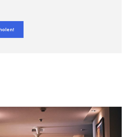
holen!