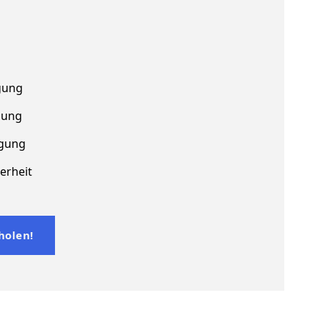
gung
gung
gung
erheit
holen!